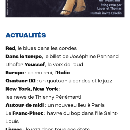
ACTUALITÉS
Red
, le blues dans les cordes
Dans le tempo
, le billet de Joséphine Pannard
Dhafer
Youssef
, la voix de l’oud
Europe
: ce mois-ci, l’
Italie
Quatuor IXI
: un quatuor à cordes et le jazz
New York, New York
:
les news de Thierry Pérémarti
Autour de midi
: un nouveau lieu à Paris
Le
Franc-Pinot
: havre du bop dans l’Ile Saint-
Louis
Livres
: le jazz dans tous ses états