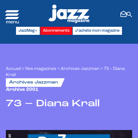
Panneau de gestion des cookies
JazzMag+
Abonnements
J'achète mon magazine
Accueil
>
Nos magazines
>
Archives Jazzman
>
73 – Diana
Krall
Archives Jazzman
Archive 2001
73 – Diana Krall