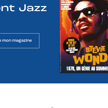
nt Jazz
e mon magazine