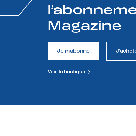
l’abonneme
Magazine
Je m'abonne
J'achèt
Voir la boutique