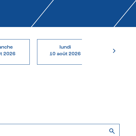
anche
lundi
mardi
ût 2026
10 août 2026
11 août 