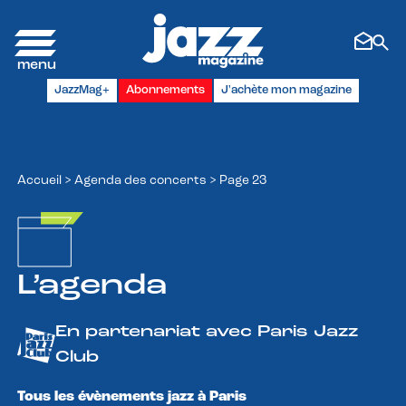
Panneau de gestion des cookies
JazzMag+
Abonnements
J'achète mon magazine
Accueil
>
Agenda des concerts
>
Page 23
L’agenda
En partenariat avec Paris Jazz
Club
Tous les évènements jazz à Paris