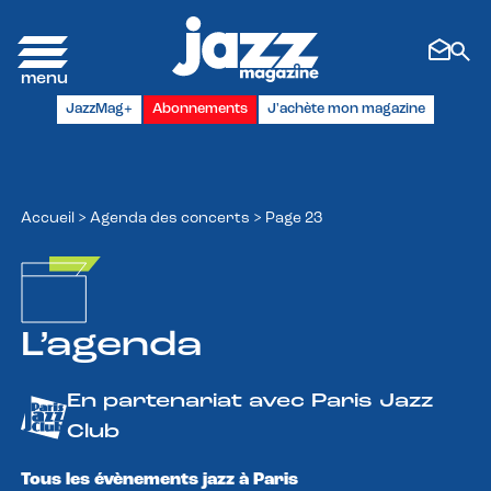
Panneau de gestion des cookies
JazzMag+
Abonnements
J'achète mon magazine
Accueil
>
Agenda des concerts
>
Page 23
L’agenda
En partenariat avec Paris Jazz
Club
Tous les évènements jazz à Paris