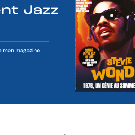
nt Jazz
e mon magazine