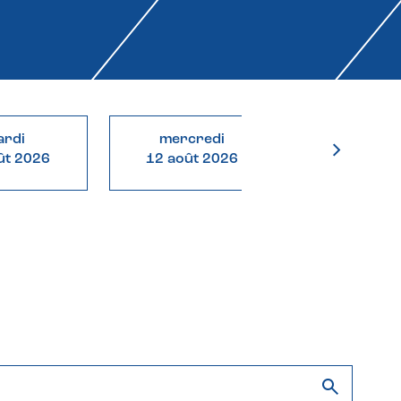
rdi
mercredi
jeudi
ût 2026
12 août 2026
13 août 