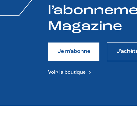
l’abonneme
Magazine
Je m'abonne
J'achèt
Voir la boutique