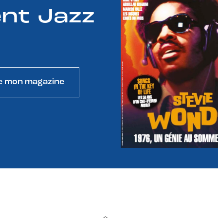
nt Jazz
e mon magazine