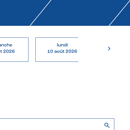
anche
lundi
mardi
ût 2026
10 août 2026
11 août 