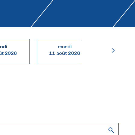
undi
mardi
mercre
ût 2026
11 août 2026
12 août 