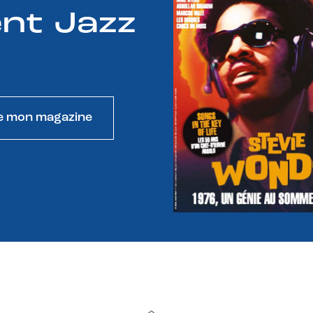
nt Jazz
e mon magazine