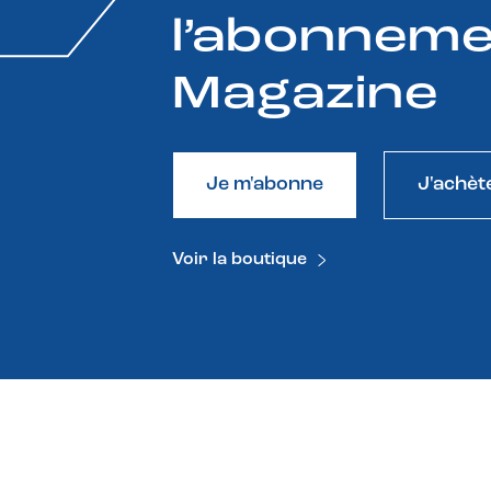
l’abonneme
Magazine
Je m'abonne
J'achèt
Voir la boutique