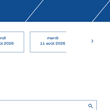
undi
mardi
mercre
ût 2026
11 août 2026
12 août 