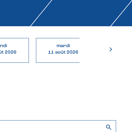
undi
mardi
mercre
ût 2026
11 août 2026
12 août 