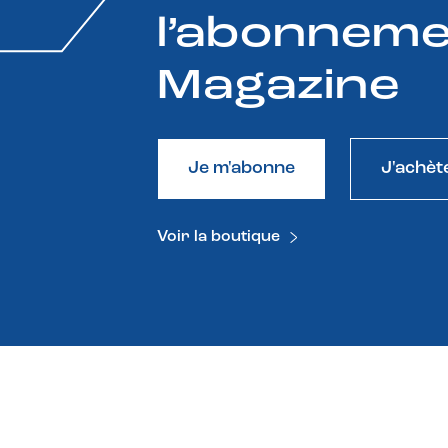
l’abonneme
Magazine
Je m'abonne
J'achèt
Voir la boutique