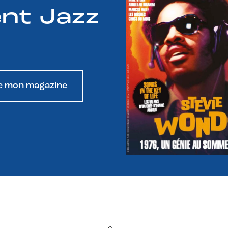
nt Jazz
e mon magazine