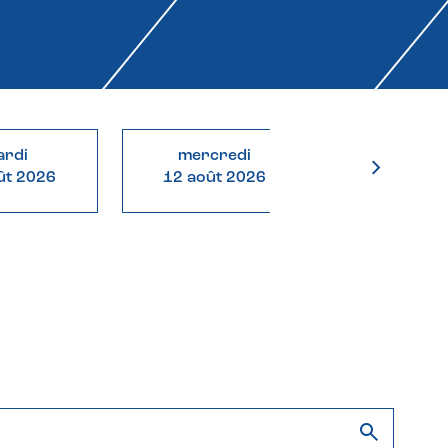
rdi
mercredi
jeudi
ût 2026
12 août 2026
13 août 