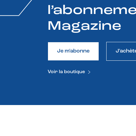
l’abonneme
Magazine
Je m'abonne
J'achèt
Voir la boutique