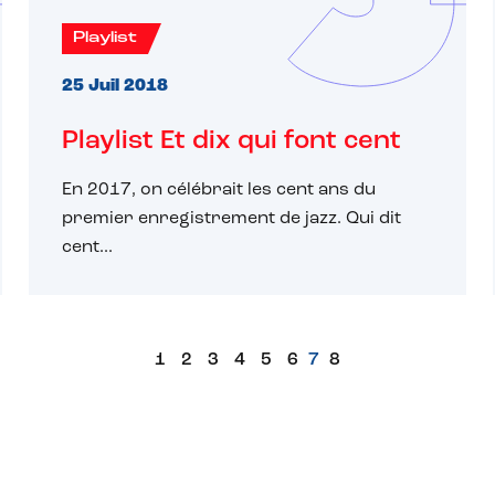
Playlist
25 Juil 2018
Playlist Et dix qui font cent
En 2017, on célébrait les cent ans du
premier enregistrement de jazz. Qui dit
cent...
1
2
3
4
5
6
7
8