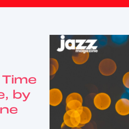
 Time
e, by
ine