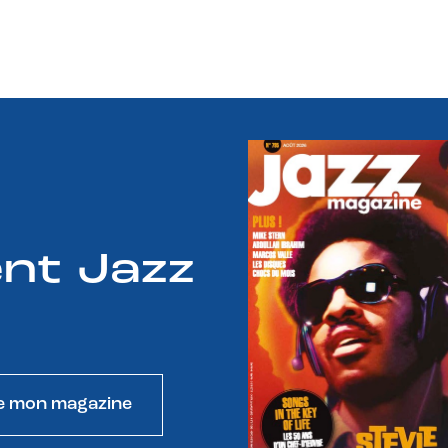
e
nt Jazz
e mon magazine