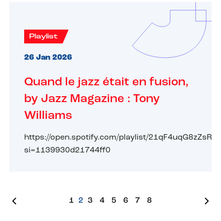
Playlist
26 Jan 2026
Quand le jazz était en fusion,
by Jazz Magazine : Tony
Williams
https://open.spotify.com/playlist/21qF4uqG8zZs
si=1139930d21744ff0
1
2
3
4
5
6
7
8