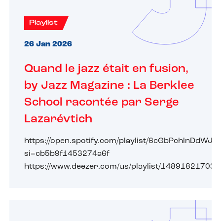
Playlist
26 Jan 2026
Quand le jazz était en fusion,
by Jazz Magazine : La Berklee
School racontée par Serge
Lazarévtich
https://open.spotify.com/playlist/6cGbPchlnDdWJ
si=cb5b9f1453274a6f
https://www.deezer.com/us/playlist/14891821703