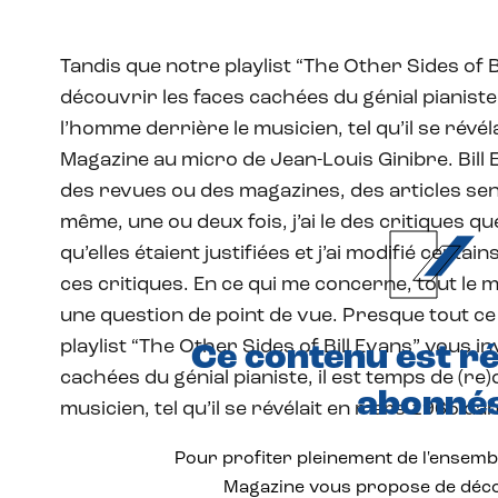
Tandis que notre playlist “The Other Sides of B
découvrir les faces cachées du génial pianiste
l’homme derrière le musicien, tel qu’il se rév
Magazine au micro de Jean-Louis Ginibre. Bill 
des revues ou des magazines, des articles sen
même, une ou deux fois, j’ai le des critiques que
qu’elles étaient justifiées et j’ai modifié certai
ces critiques. En ce qui me concerne, tout le 
une question de point de vue. Presque tout ce 
playlist “The Other Sides of Bill Evans” vous in
Ce contenu est r
cachées du génial pianiste, il est temps de (r
abonné
musicien, tel qu’il se révélait en mars 1965 d
Pour profiter pleinement de l'ensembl
Magazine vous propose de déco