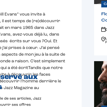
C
Fl
ill Evans” vous invite à
C
, il est temps de (re)découvrir
élait en mars 1965 dans Jazz
Evans, avez-vous déjà lu, dans
L
sés écrits sur vous ?Oui. Et
P
 j’ai prises à cœur. J’ai pensé
ns aspects de mon jeu à la suite de
monde a raison. C’est simplement
qui a été écritTandis que notre
vite à découvrir les faces
éservé aux
e)découvrir l’homme derrière le
s
ans Jazz Magazine au
e de ses articles, Jazz
uvrir ses offres