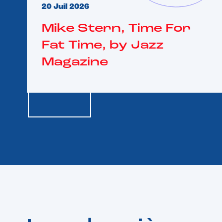
20 Juil 2026
Mike Stern, Time For
Fat Time, by Jazz
Magazine