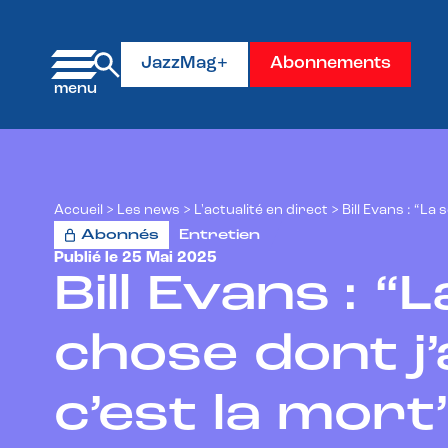
Panneau de gestion des cookies
JazzMag+
Abonnements
Accueil
>
Les news
>
L'actualité en direct
>
Bill Evans : “La 
Abonnés
Entretien
Publié le 25 Mai 2025
Bill Evans : “
chose dont j’
c’est la mort