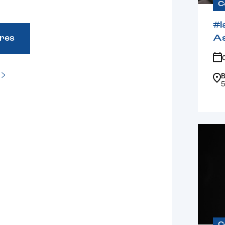
C
#l
A
fres
B
5
C