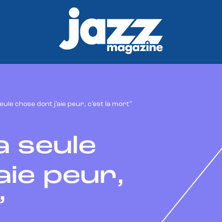
seule chose dont j’aie peur, c’est la mort”
La seule
aie peur,
”