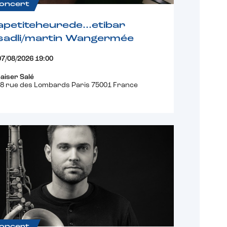
oncert
apetiteheurede…etibar
sadli/martin Wangermée
07/08/2026 19:00
aiser Salé
8 rue des Lombards Paris 75001 France
oncert