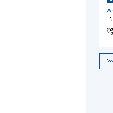
Al
3
3
Vo