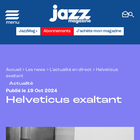
Panneau de gestion des cookies
JazzMag+
Abonnements
J'achète mon magazine
Accueil
>
Les news
>
L'actualité en direct
>
Helveticus
exaltant
Actualité
Publié le 19 Oct 2024
Helveticus exaltant