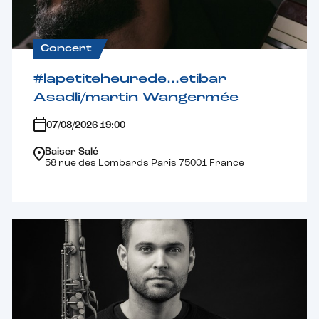
Concert
#lapetiteheurede…etibar
Asadli/martin Wangermée
07/08/2026 19:00
Baiser Salé
58 rue des Lombards Paris 75001 France