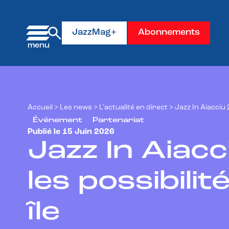
Panneau de gestion des cookies
JazzMag+
Abonnements
Accueil
>
Les news
>
L'actualité en direct
>
Jazz In Aiacciu 2
Événement
Partenariat
Publié le 15 Juin 2026
Jazz In Aiacc
les possibilit
île