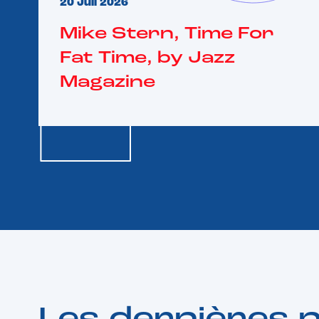
20 Juil 2026
Mike Stern, Time For
Fat Time, by Jazz
Magazine