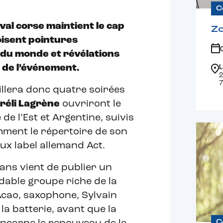
C
ival corse maintient le cap
Z
isent pointures
 du monde et révélations
 de l’événement.
L
2
7
llera donc quatre soirées
iréli Lagrène
ouvriront le
e l’Est et Argentine, suivis
ment le répertoire de son
ux label allemand Act.
 ans vient de publier un
dable groupe riche de la
Acao, saxophone, Sylvain
la batterie, avant que la
C