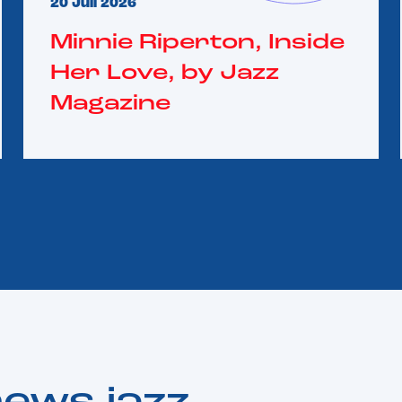
20 Juil 2026
Minnie Riperton, Inside
Her Love, by Jazz
Magazine