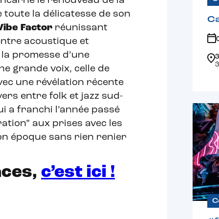
incarne le renouveau de la
 toute la délicatesse de son
Ca
Vibe
Factor
réunissant
entre acoustique et
t la promesse d’une
3
3
ne grande voix, celle de
, avec une révélation récente
ers entre folk et jazz sud-
i a franchi l’année passé
tion” aux prises avec les
on époque sans rien renier
aces,
c’est
ici !
C