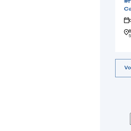
#
Ca
B
5
Vo