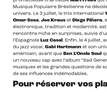
prometteuse chanteuse
Mari
Froes
qui 
Musique Populaire Brésilienne ne dévoile
univers. Le 3 juillet, le trio international
Omar Sosa
,
Joo Kraus
et
Diego
Piñera
, 
électronique, tradition et modernité, es
rencontre riche en surprises, suivie d’u
l’Espagnole
Luz
Casal
. Enfin, le 4 juillet
du jazz vocal,
Gabi
Hartmann
et son univ
américain, avant que
Ben
L’Oncle
Soul
qu
un nouveau cap avec l’album “Sad Genera
musiques et les grandes questions de s
de ses influences indémodables.
Pour réserver vos pl