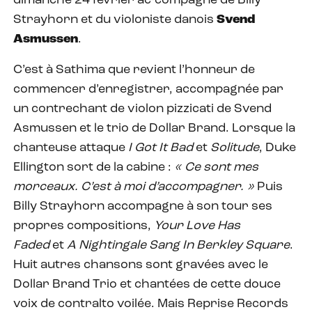
dimanche 24 février ac-compagné de Billy
Strayhorn et du violoniste danois
Svend
Asmussen
.
C’est à Sathima que revient l’honneur de
commencer d’enregistrer, accompagnée par
un contrechant de violon pizzicati de Svend
Asmussen et le trio de Dollar Brand. Lorsque la
chanteuse attaque
I Got It Bad
et
Solitude
, Duke
Ellington sort de la cabine :
« Ce sont mes
morceaux. C’est à moi d’accompagner. »
Puis
Billy Strayhorn accompagne à son tour ses
propres compositions,
Your Love Has
Faded
et
A Nightingale Sang In Berkley Square
.
Huit autres chansons sont gravées avec le
Dollar Brand Trio et chantées de cette douce
voix de contralto voilée. Mais Reprise Records