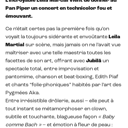
L’incroyable Leila Martial vient de donner au
Pan Piper un concert en technicolor fou et
émouvant.
Ce n’était certes pas la première fois qu’on
voyait la toujours sidérante et envoûtante
Leila
Martial
sur scène, mais jamais on ne l’avait vue
maîtriser avec une telle maestria toutes les
facettes de son art, offrant avec
Jubilä
un
spectacle total, entre improvisation et
pantomime, chanson et beat-boxing, Edith Piaf
et chants “folie-phoniques” habités par l’art des
Pygmées Aka.
Entre irrésistible drôlerie, aussi – elle peut à
tout instant se métamorphoser en clown,
subtile et touchante, blagueuse façon
« Baby
comme Bach »
– et émotion à fleur de peau :