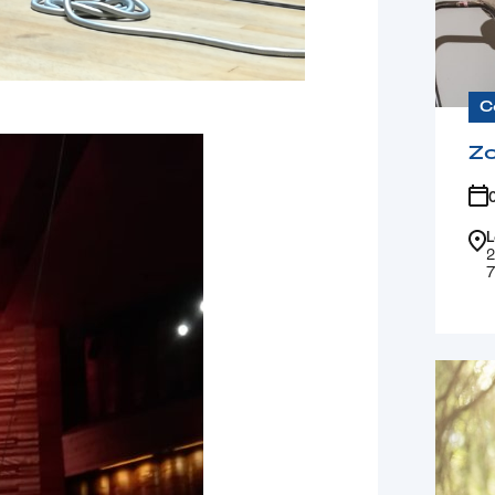
C
Z
L
2
7