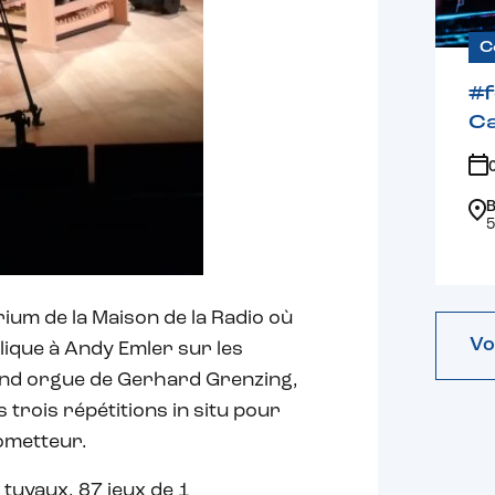
C
#
Ca
B
5
ium de la Maison de la Radio où
Vo
lique à Andy Emler sur les
nd orgue de Gerhard Grenzing,
trois répétitions in situ pour
rometteur.
tuyaux, 87 jeux de 1