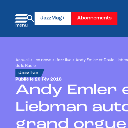
Panneau de gestion des cookies
JazzMag+
Abonnements
Accueil
>
Les news
>
Jazz live
>
Andy Emler et David Liebm
de la Radio
Jazz live
Publié le 20 Fév 2018
Andy Emler e
Liebman aut
grand orgue 