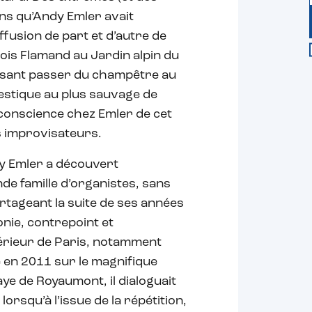
ns qu’Andy Emler avait
fusion de part et d’autre de
çois Flamand au Jardin alpin du
aisant passer du champêtre au
estique au plus sauvage de
s conscience chez Emler de cet
s improvisateurs.
y Emler a découvert
nde famille d’organistes, sans
rtageant la suite de ses années
nie, contrepoint et
érieur de Paris, notamment
e en 2011 sur le magnifique
aye de Royaumont, il dialoguait
orsqu’à l’issue de la répétition,