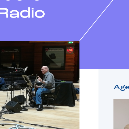
 Radio
Ag