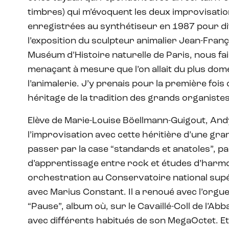
timbres) qui m’évoquent les deux improvisatio
enregistrées au synthétiseur en 1987 pour dif
l’exposition du sculpteur animalier Jean-Fran
Muséum d’Histoire naturelle de Paris, nous f
menaçant à mesure que l’on allait du plus dom
l’animalerie. J’y prenais pour la première foi
héritage de la tradition des grands organiste
Elève de Marie-Louise Böellmann-Guigout, And
l’improvisation avec cette héritière d’une gra
passer par la case “standards et anatoles”, pa
d’apprentissage entre rock et études d’harmo
orchestration au Conservatoire national sup
avec Marius Constant. Il a renoué avec l’orgu
“Pause”, album où, sur le Cavaillé-Coll de l’Abb
avec différents habitués de son MegaOctet. Et l