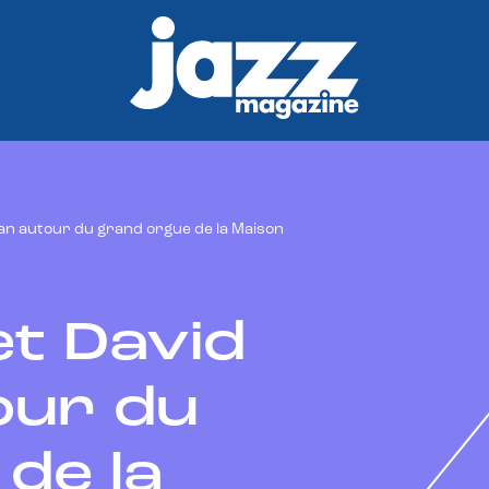
an autour du grand orgue de la Maison
t David
our du
de la