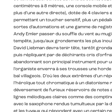
centimètres à 8 mètres, une console mobile et 
plus d’une autre directe), dotée de 4 claviers 
permettant un toucher sensitif, plus un pédali
sortes d’automations et une gamme de regist
Andy Emler passer du souffle du vent au mug
tempête, jusqu’aux grondements les plus inouï
David Liebman devra tenir tête, tantôt gronda
puis répliquant par de déchirants cris d’orfra
abandonnant son principal instrument pour un 
l’organiste enverra à ses trousses une horde
bal villageois. D’où les deux extrêmes d’un ré
l’héroïque tout chromatique à un diatonisme re
déversement de furieux réservoirs de notes au
lignes mélodiques claires comme des comptin
avec le saxophone rendus tumultueux par la d
et les tuyaux qui répondent avec un certain r