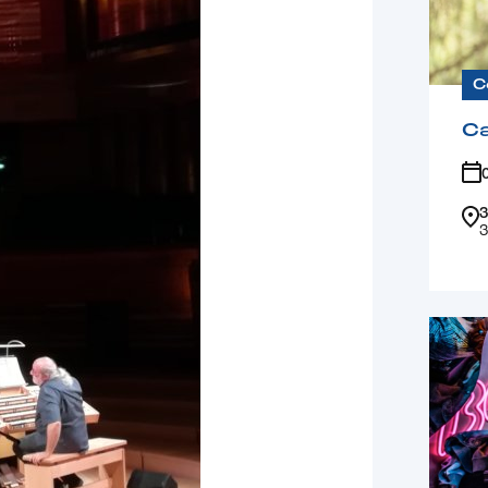
C
Ca
3
3