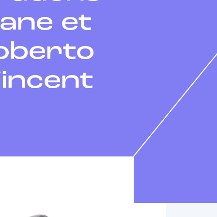
ane et
oberto
incent