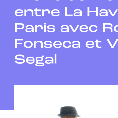
entre La Hav
Paris avec R
Fonseca et V
Segal