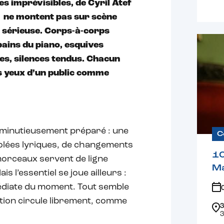
es imprévisibles, de Cyril Atef
, ne montent pas sur scène
re sérieuse. Corps-à-corps
bains du piano, esquives
es, silences tendus. Chacun
les yeux d’un public comme
l minutieusement préparé : une
C
volées lyriques, de changements
1
morceaux servent de ligne
Ma
s l’essentiel se joue ailleurs :
mmédiate du moment. Tout semble
ation circule librement, comme
3
3