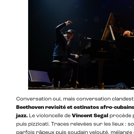
Conversation oui, mais conversation clandest
Beethoven revisité et ostinatos afro-cubains
jazz.
Le violoncelle de
Vincent Segal
procède p
puis pizzicati. Traces relevées sur les lieux : 
parfois râpeux puis soudain velouté, mélange 