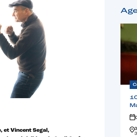
Ag
C
1
Ma
3
 et Vincent Segal,
3