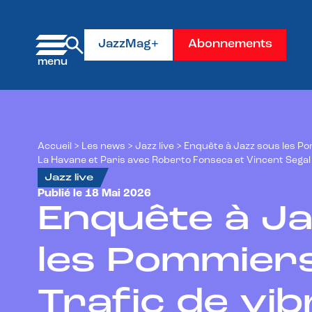
Panneau de gestion des cookies
JazzMag+
Abonnements
Accueil
>
Les news
>
Jazz live
>
Enquête à Jazz sous les Pom
La Havane et Paris avec Roberto Fonseca et Vincent Sega
Jazz live
Publié le 18 Mai 2026
Enquête à Ja
les Pommiers
Trafic de vib