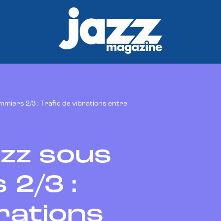
miers 2/3 : Trafic de vibrations entre
l
zz sous
 2/3 :
rations