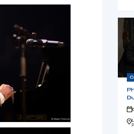
C
Ph
D
L
P