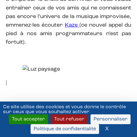
entraîner ceux de vos amis qui ne connaissent
pas encore l’univers de la musique improvisée,
emmenez-les écouter
Kaze
(ce nouvel appel du
pied à nos amis programmateurs n’est pas
fortuit).
|
Ce site utilise des cookies et vous donne le contrôle
Les derniers concerts du 24e festival « Jazz à
sur ceux que vous souhaitez activer
Luz » n’ont pas été les moins bons, loin s’en faut.
Tout accepter
Tout refuser
Personnaliser
Remarquablement lancée par le trio Piak, la
X
Masquer l
Politique de confidentialité
journée s’est refermée en fanfare avec Kaze