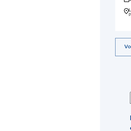
L
P
Vo