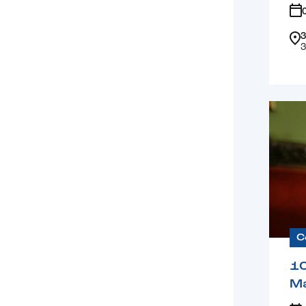
3
3
C
1
Ma