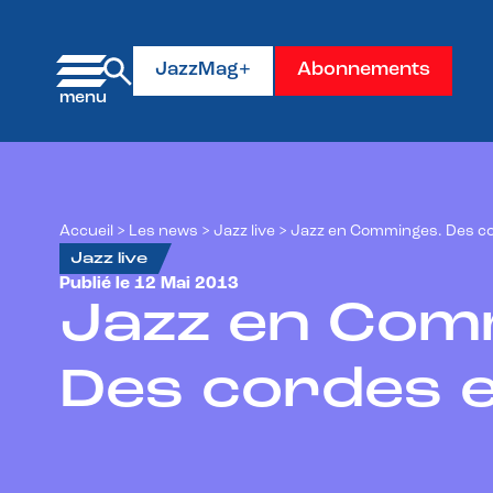
Panneau de gestion des cookies
JazzMag+
Abonnements
Accueil
>
Les news
>
Jazz live
>
Jazz en Comminges. Des co
Jazz live
Publié le 12 Mai 2013
Jazz en Com
Des cordes e