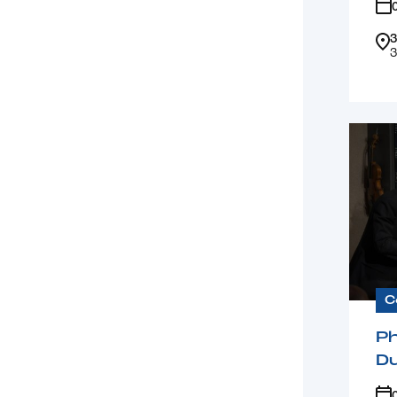
3
3
C
Ph
D