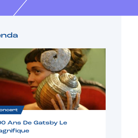
enda
oncert
00 Ans De Gatsby Le
gnifique