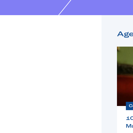
Ag
C
1
Ma