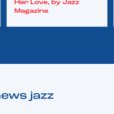
Her Love, by Jazz
Magazine
news jazz