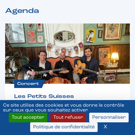
Agenda
Concert
Les Petits Suisses
Ce site utilise des cookies et vous donne le contrôle
09/08/2026 15:00
sur ceux que vous souhaitez activer
Tout accepter
Tout refuser
Personnaliser
38Riv
38 rue de Rivoli Paris 75004 France
X
Masquer l
Politique de confidentialité