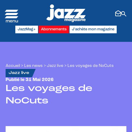
Panneau de gestion des cookies
JazzMag+
Abonnements
J'achète mon magazine
Accueil
>
Les news
>
Jazz live
>
Les voyages de NoCuts
Jazz live
Publié le 31 Mai 2026
Les voyages de
NoCuts