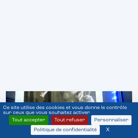
Les dernières news
jazz
Voir toutes les news
Ce site utilise des cookies et vous donne le contrôle
sur ceux que vous souhaitez activer
Tout accepter
Tout refuser
Personnaliser
X
Masquer l
Politique de confidentialité