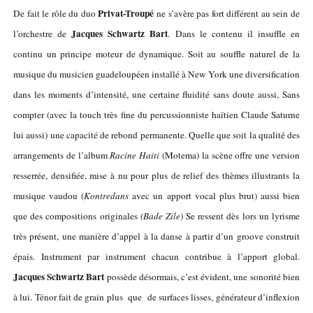
Privat-Troupé
De fait le rôle du duo
ne s’avère pas fort différent au sein de
Jacques Schwartz Bart
l’orchestre de
. Dans le contenu il insuffle en
continu un principe moteur de dynamique. Soit au souffle naturel de la
musique du musicien guadeloupéen installé à New York une diversification
dans les moments d’intensité, une certaine fluidité sans doute aussi, Sans
compter (avec la touch très fine du percussionniste haïtien Claude Saturne
lui aussi) une capacité de rebond permanente. Quelle que soit la qualité des
arrangements de l’album
Racine Haiti
(Motema) la scène offre une version
resserrée, densifiée, mise à nu pour plus de relief des thèmes illustrants la
musique vaudou (
Kontredans
avec un apport vocal plus brut) aussi bien
que des compositions originales
(Bade Zile
) Se ressent dès lors un lyrisme
très présent, une manière d’appel à la danse à partir d’un groove construit
épais. Instrument par instrument chacun contribue à l’apport global.
Jacques Schwartz Bart
possède désormais, c’est évident, une sonorité bien
à lui. Ténor fait de grain plus que de surfaces lisses, générateur d’inflexion