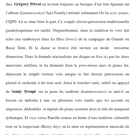
Grégory Privat
duo,
en revient toujours au basique d’un titre figurant sur
l’album (
Luminescence
/ Jazz Family) intitulé sobrement
On ka avec piano
.
CQFD. Là se situe bien le pari. Ce couple clavier percussion traditionnelle
guadeloupéenne est inédit. Originellement, dans la tradition la voix fait
écho aux tambouyés dans les fêtes (
lewoz
) de la campagne de Grande ou
Basse Terre. Et la danse se trouve être invitée en mode troisième
dimension. Dans la formule réactualisée sur disque ou live ici par les deux
musiciens antillais, le ka demeure bien le
poto-mitan
mais le piano lui,
dépassant le simple vecteur voix unique se fait choeur, percussions au
pluriel et orchestre à lui tout seul. Ainsi le toucher varié, subtil ou appuyé
onny Troupé
de S
sur la peau du tambour (
Luminescence
) se mut-il au
besoin en mélodie à une ou plusieurs voix tandis que les accords en
séquences, dédoublés et répétés du piano assurent alors le rôle du marqueur
rythmique. Et vice versa. Pareille remise en forme d’une tradition culturelle
tout en la respectant (
Rainy day),
ou la mise en représentation musicale de
la pluie comme culture vivrière en zone tropicale), cette tentative