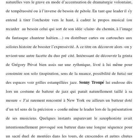
naturelles vers le grave en mode d’accentuation de dramaturgie volontaire,
de tempêtuosité ou à l’inverse de besoin de pétole. En tant que leader il s’y
entend à tirer l’orchestre vers le haut, à cadrer le propos musical (ou
recarder au besoin celui qui sort de son idée -claire- du chemin, à l’image
du fantasque chanteur haïtien…) ou distribuer cartes ou cartouches aux
solistes histoire de booster l’expressivité. A ce titre on découvre alors -on y
revient-une autre facette du duo pré cité. Intéressant de découvrir la grinta
de Grégory Privat bien assis sur une rythmique, livré à lui même pour
construire son solo (inspiration, sens de la nuance, possibilité de furia) sur
Sonny Troupé
des espaces voir grilles estampillées jazz.
lui endosse dès
lors un costume de batteur de jazz qui parait naturellement taillé à sa
mesure « J’ai rarement rencontré à New York ou ailleurs un batteur doté
d’un tel sens de la précision » confie même le leader lors de la présentation
de ses musiciens. Quelques instants auparavant le saxophoniste avait
intentionnellement provoqué son batteur dans une longue séquence pour
un sacré duel de montées dans les tours, de crescendos et autres chutes