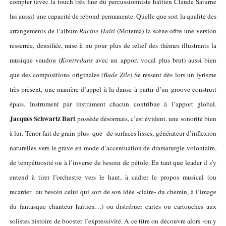
compter (avec la touch très fine du percussionniste haïtien Claude Saturne
lui aussi) une capacité de rebond permanente. Quelle que soit la qualité des
arrangements de l’album
Racine Haiti
(Motema) la scène offre une version
resserrée, densifiée, mise à nu pour plus de relief des thèmes illustrants la
musique vaudou (
Kontredans
avec un apport vocal plus brut) aussi bien
que des compositions originales
(Bade Zile
) Se ressent dès lors un lyrisme
très présent, une manière d’appel à la danse à partir d’un groove construit
épais. Instrument par instrument chacun contribue à l’apport global.
Jacques Schwartz Bart
possède désormais, c’est évident, une sonorité bien
à lui. Ténor fait de grain plus que de surfaces lisses, générateur d’inflexion
naturelles vers le grave en mode d’accentuation de dramaturgie volontaire,
de tempêtuosité ou à l’inverse de besoin de pétole. En tant que leader il s’y
entend à tirer l’orchestre vers le haut, à cadrer le propos musical (ou
recarder au besoin celui qui sort de son idée -claire- du chemin, à l’image
du fantasque chanteur haïtien…) ou distribuer cartes ou cartouches aux
solistes histoire de booster l’expressivité. A ce titre on découvre alors -on y