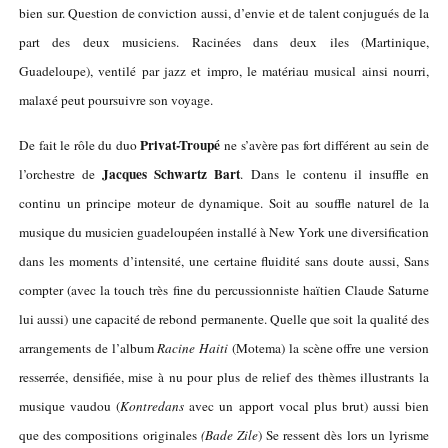
bien sur. Question de conviction aussi, d’envie et de talent conjugués de la
part des deux musiciens. Racinées dans deux iles (Martinique,
Guadeloupe), ventilé par jazz et impro, le matériau musical ainsi nourri,
malaxé peut poursuivre son voyage.
Privat-Troupé
De fait le rôle du duo
ne s’avère pas fort différent au sein de
Jacques Schwartz Bart
l’orchestre de
. Dans le contenu il insuffle en
continu un principe moteur de dynamique. Soit au souffle naturel de la
musique du musicien guadeloupéen installé à New York une diversification
dans les moments d’intensité, une certaine fluidité sans doute aussi, Sans
compter (avec la touch très fine du percussionniste haïtien Claude Saturne
lui aussi) une capacité de rebond permanente. Quelle que soit la qualité des
arrangements de l’album
Racine Haiti
(Motema) la scène offre une version
resserrée, densifiée, mise à nu pour plus de relief des thèmes illustrants la
musique vaudou (
Kontredans
avec un apport vocal plus brut) aussi bien
que des compositions originales
(Bade Zile
) Se ressent dès lors un lyrisme