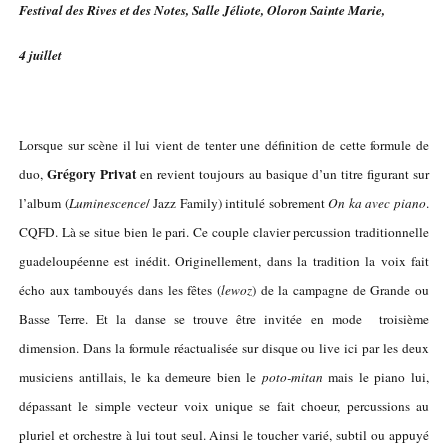
Festival des Rives et des Notes, Salle Jéliote, Oloron Sainte Marie,
4 juillet
Lorsque sur scène il lui vient de tenter une définition de cette formule de
Grégory Privat
duo,
en revient toujours au basique d’un titre figurant sur
l’album (
Luminescence
/ Jazz Family) intitulé sobrement
On ka avec piano
.
CQFD. Là se situe bien le pari. Ce couple clavier percussion traditionnelle
guadeloupéenne est inédit. Originellement, dans la tradition la voix fait
écho aux tambouyés dans les fêtes (
lewoz
) de la campagne de Grande ou
Basse Terre. Et la danse se trouve être invitée en mode troisième
dimension. Dans la formule réactualisée sur disque ou live ici par les deux
musiciens antillais, le ka demeure bien le
poto-mitan
mais le piano lui,
dépassant le simple vecteur voix unique se fait choeur, percussions au
pluriel et orchestre à lui tout seul. Ainsi le toucher varié, subtil ou appuyé