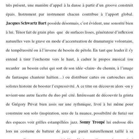
très présent, une manière d’appel à la danse à partir d’un groove construit
épais. Instrument par instrument chacun contribue à l’apport global.
Jacques Schwartz Bart
possède désormais, c’est évident, une sonorité bien
à lui. Ténor fait de grain plus que de surfaces lisses, générateur d’inflexion
naturelles vers le grave en mode d’accentuation de dramaturgie volontaire,
de tempêtuosité ou à l’inverse de besoin de pétole. En tant que leader il s’y
entend à tirer l’orchestre vers le haut, à cadrer le propos musical (ou
recarder au besoin celui qui sort de son idée -claire- du chemin, à l’image
du fantasque chanteur haïtien…) ou distribuer cartes ou cartouches aux
solistes histoire de booster l’expressivité. A ce titre on découvre alors -on y
revient-une autre facette du duo pré cité. Intéressant de découvrir la grinta
de Grégory Privat bien assis sur une rythmique, livré à lui même pour
construire son solo (inspiration, sens de la nuance, possibilité de furia) sur
Sonny Troupé
des espaces voir grilles estampillées jazz.
lui endosse dès
lors un costume de batteur de jazz qui parait naturellement taillé à sa