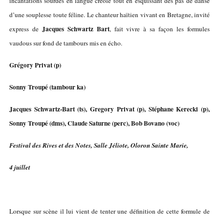
incantations sourdes en langue créole tout en esquissant des pas de danse
d’une souplesse toute féline. Le chanteur haïtien vivant en Bretagne, invité
Jacques Schwartz Bart
express de
, fait vivre à sa façon les formules
vaudous sur fond de tambours mis en écho.
Grégory Privat (p)
Sonny Troupé (tambour ka)
Jacques Schwartz-Bart (ts), Gregory Privat (p), Stéphane Kerecki (p),
Sonny Troupé (dms), Claude Saturne (perc), Bob Bovano (voc)
Festival des Rives et des Notes, Salle Jéliote, Oloron Sainte Marie,
4 juillet
Lorsque sur scène il lui vient de tenter une définition de cette formule de