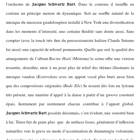
Jacques Schwartz Bart
l’orchestre de
. Dans le contenu il insuffle en
continu un principe moteur de dynamique. Soit au souffle naturel de la
musique du musicien guadeloupéen installé à New York une diversification
dans les moments d’intensité, une certaine fluidité sans doute aussi, Sans
compter (avec la touch très fine du percussionniste haïtien Claude Saturne
lui aussi) une capacité de rebond permanente. Quelle que soit la qualité des
arrangements de l’album
Racine Haiti
(Motema) la scène offre une version
resserrée, densifiée, mise à nu pour plus de relief des thèmes illustrants la
musique vaudou (
Kontredans
avec un apport vocal plus brut) aussi bien
que des compositions originales
(Bade Zile
) Se ressent dès lors un lyrisme
très présent, une manière d’appel à la danse à partir d’un groove construit
épais. Instrument par instrument chacun contribue à l’apport global.
Jacques Schwartz Bart
possède désormais, c’est évident, une sonorité bien
à lui. Ténor fait de grain plus que de surfaces lisses, générateur d’inflexion
naturelles vers le grave en mode d’accentuation de dramaturgie volontaire,
de tempêtuosité ou à l’inverse de besoin de pétole. En tant que leader il s’y