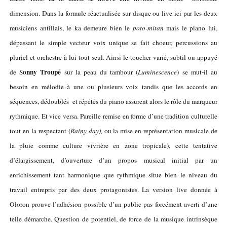
dimension. Dans la formule réactualisée sur disque ou live ici par les deux
musiciens antillais, le ka demeure bien le
poto-mitan
mais le piano lui,
dépassant le simple vecteur voix unique se fait choeur, percussions au
pluriel et orchestre à lui tout seul. Ainsi le toucher varié, subtil ou appuyé
onny Troupé
de S
sur la peau du tambour (
Luminescence
) se mut-il au
besoin en mélodie à une ou plusieurs voix tandis que les accords en
séquences, dédoublés et répétés du piano assurent alors le rôle du marqueur
rythmique. Et vice versa. Pareille remise en forme d’une tradition culturelle
tout en la respectant (
Rainy day),
ou la mise en représentation musicale de
la pluie comme culture vivrière en zone tropicale), cette tentative
d’élargissement, d’ouverture d’un propos musical initial par un
enrichissement tant harmonique que rythmique situe bien le niveau du
travail entrepris par des deux protagonistes. La version live donnée à
Oloron prouve l’adhésion possible d’un public pas forcément averti d’une
telle démarche. Question de potentiel, de force de la musique intrinsèque