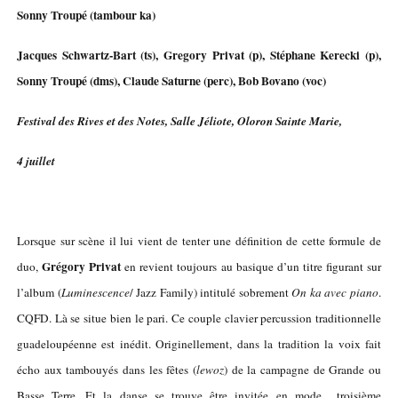
Sonny Troupé (tambour ka)
Jacques Schwartz-Bart (ts), Gregory Privat (p), Stéphane Kerecki (p),
Sonny Troupé (dms), Claude Saturne (perc), Bob Bovano (voc)
Festival des Rives et des Notes, Salle Jéliote, Oloron Sainte Marie,
4 juillet
Lorsque sur scène il lui vient de tenter une définition de cette formule de
Grégory Privat
duo,
en revient toujours au basique d’un titre figurant sur
l’album (
Luminescence
/ Jazz Family) intitulé sobrement
On ka avec piano
.
CQFD. Là se situe bien le pari. Ce couple clavier percussion traditionnelle
guadeloupéenne est inédit. Originellement, dans la tradition la voix fait
écho aux tambouyés dans les fêtes (
lewoz
) de la campagne de Grande ou
Basse Terre. Et la danse se trouve être invitée en mode troisième