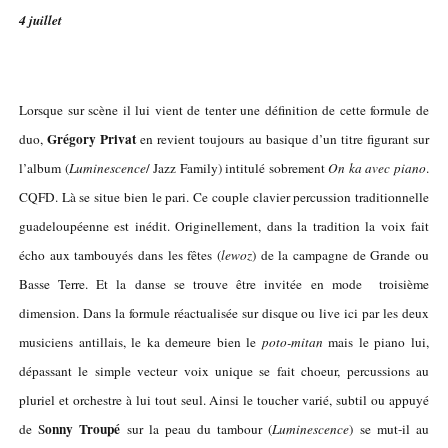
4 juillet
Lorsque sur scène il lui vient de tenter une définition de cette formule de
Grégory Privat
duo,
en revient toujours au basique d’un titre figurant sur
l’album (
Luminescence
/ Jazz Family) intitulé sobrement
On ka avec piano
.
CQFD. Là se situe bien le pari. Ce couple clavier percussion traditionnelle
guadeloupéenne est inédit. Originellement, dans la tradition la voix fait
écho aux tambouyés dans les fêtes (
lewoz
) de la campagne de Grande ou
Basse Terre. Et la danse se trouve être invitée en mode troisième
dimension. Dans la formule réactualisée sur disque ou live ici par les deux
musiciens antillais, le ka demeure bien le
poto-mitan
mais le piano lui,
dépassant le simple vecteur voix unique se fait choeur, percussions au
pluriel et orchestre à lui tout seul. Ainsi le toucher varié, subtil ou appuyé
onny Troupé
de S
sur la peau du tambour (
Luminescence
) se mut-il au