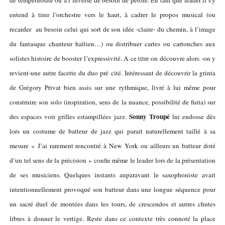
entend à tirer l’orchestre vers le haut, à cadrer le propos musical (ou
recarder au besoin celui qui sort de son idée -claire- du chemin, à l’image
du fantasque chanteur haïtien…) ou distribuer cartes ou cartouches aux
solistes histoire de booster l’expressivité. A ce titre on découvre alors -on y
revient-une autre facette du duo pré cité. Intéressant de découvrir la grinta
de Grégory Privat bien assis sur une rythmique, livré à lui même pour
construire son solo (inspiration, sens de la nuance, possibilité de furia) sur
Sonny Troupé
des espaces voir grilles estampillées jazz.
lui endosse dès
lors un costume de batteur de jazz qui parait naturellement taillé à sa
mesure « J’ai rarement rencontré à New York ou ailleurs un batteur doté
d’un tel sens de la précision » confie même le leader lors de la présentation
de ses musiciens. Quelques instants auparavant le saxophoniste avait
intentionnellement provoqué son batteur dans une longue séquence pour
un sacré duel de montées dans les tours, de crescendos et autres chutes
libres à donner le vertige. Reste dans ce contexte très connoté la place