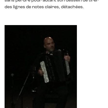
sans perdre pour autant son dessein de tirer
des lignes de notes claires, détachées.