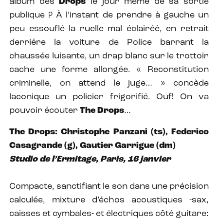
album des
Drops
le jour même de sa sortie
publique ? À l’instant de prendre à gauche un
peu essouflé la ruelle mal éclairéé, en retrait
derriére la voiture de Police barrant la
chaussée luisante, un drap blanc sur le trottoir
cache une forme allongée. « Reconstitution
criminelle, on attend le juge… » concède
laconique un policier frigorifié. Ouf! On va
pouvoir écouter
The Drops
…
The Drops: Christophe Panzani (ts), Federico
Casagrande (g), Gautier Garrigue (dm)
Studio de l’Ermitage, Paris, 16 janvier
Compacte, sanctifiant le son dans une précision
calculée, mixture d’échos acoustiques -sax,
caisses et cymbales- et électriques côté guitare: