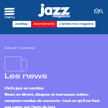
Panneau de gestion des cookies
JazzMag+
Abonnements
J'achète mon magazine
Accueil
>
Les news
Les news
L’info jazz en continu
News en direct, disques et morceaux cultes,
comptes-rendus de concerts : tout ce qu’il ne faut
pas rater sur l’actu du jazz.