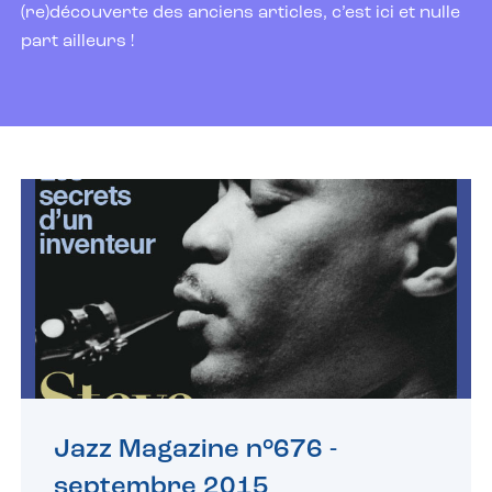
(re)découverte des anciens articles, c’est ici et nulle
part ailleurs !
Jazz Magazine n°676 -
septembre 2015