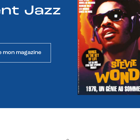
nt Jazz
e mon magazine