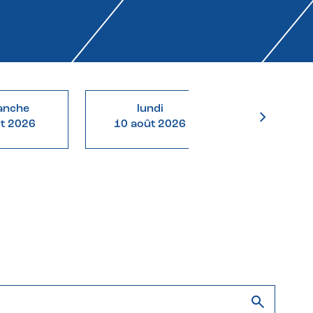
anche
lundi
mardi
ût 2026
10 août 2026
11 août 