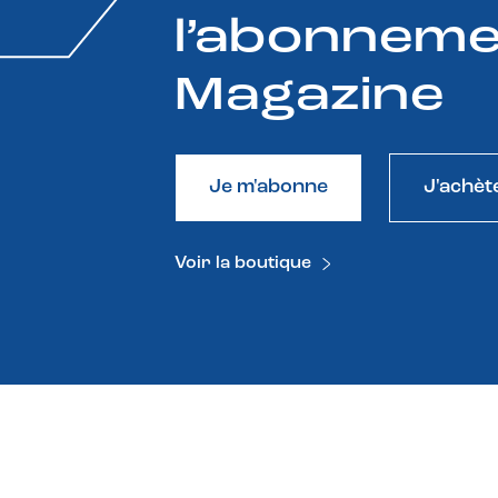
l’abonneme
Magazine
Je m'abonne
J'achèt
Voir la boutique