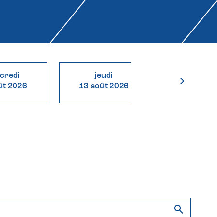
credi
jeudi
vendre
ût 2026
13 août 2026
14 août 