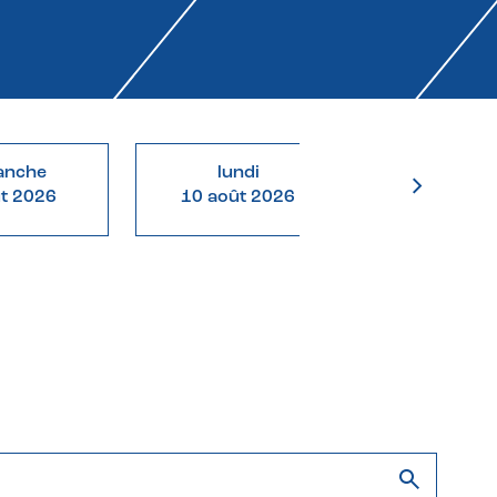
anche
lundi
mardi
ût 2026
10 août 2026
11 août 