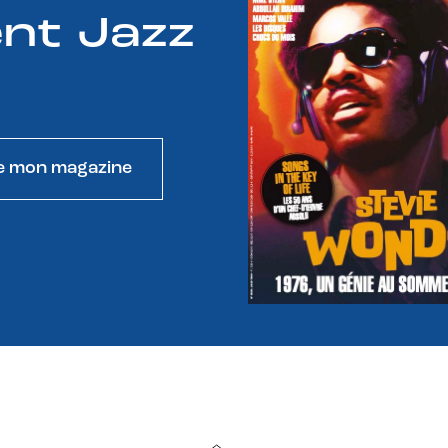
nt Jazz
e mon magazine