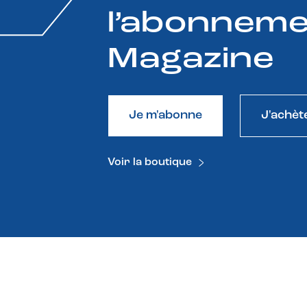
l’abonneme
Magazine
Je m'abonne
J'achèt
Voir la boutique