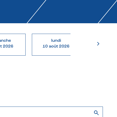
anche
lundi
mardi
ût 2026
10 août 2026
11 août 