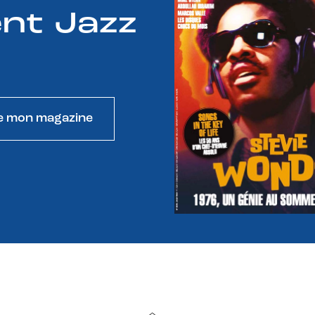
nt Jazz
e mon magazine