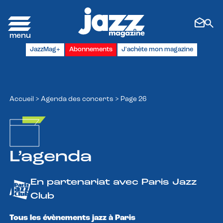
Panneau de gestion des cookies
JazzMag+
Abonnements
J'achète mon magazine
Accueil
>
Agenda des concerts
>
Page 26
L’agenda
En partenariat avec Paris Jazz
Club
Tous les évènements jazz à Paris