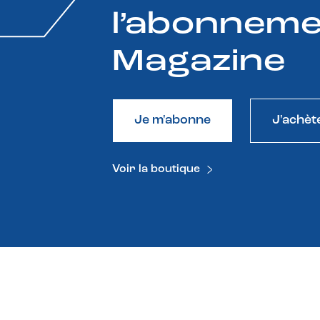
l’abonneme
Magazine
Je m'abonne
J'achèt
Voir la boutique