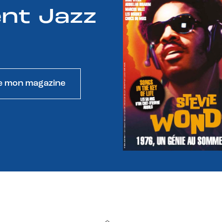
nt Jazz
e mon magazine