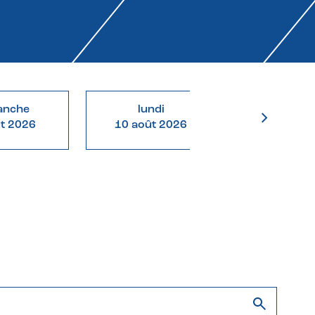
anche
lundi
mardi
ût 2026
10 août 2026
11 août 