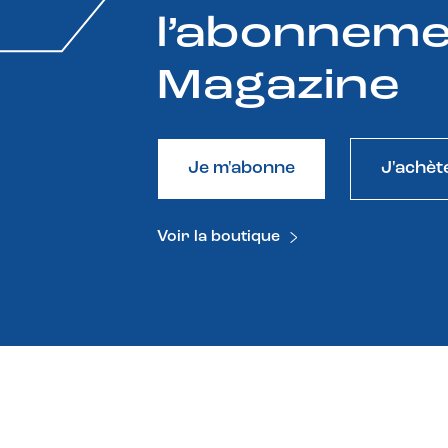
l’abonneme
Magazine
Je m'abonne
J'achèt
Voir la boutique