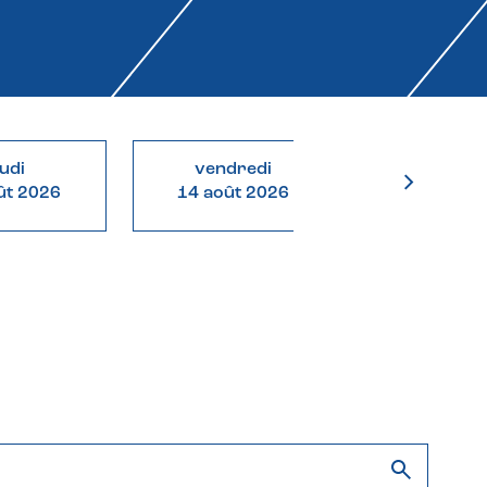
eudi
vendredi
samed
ût 2026
14 août 2026
15 août 