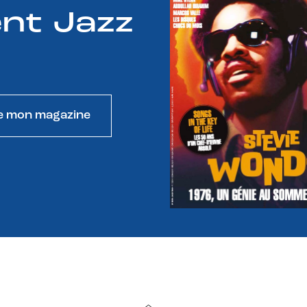
nt Jazz
e mon magazine