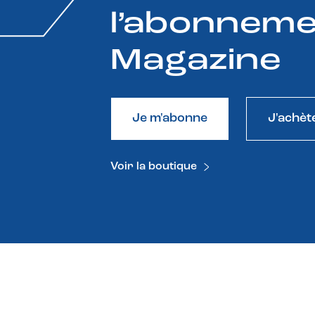
l’abonneme
Magazine
Je m'abonne
J'achèt
Voir la boutique