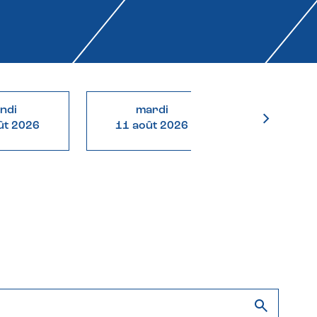
undi
mardi
mercre
ût 2026
11 août 2026
12 août 