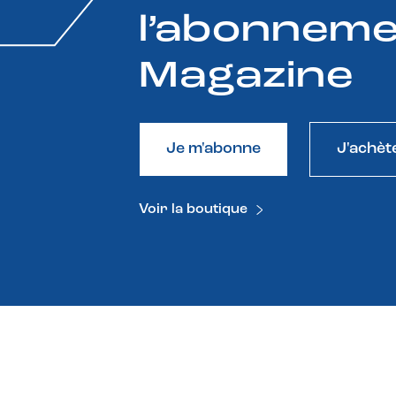
l’abonneme
Magazine
Je m'abonne
J'achèt
Voir la boutique