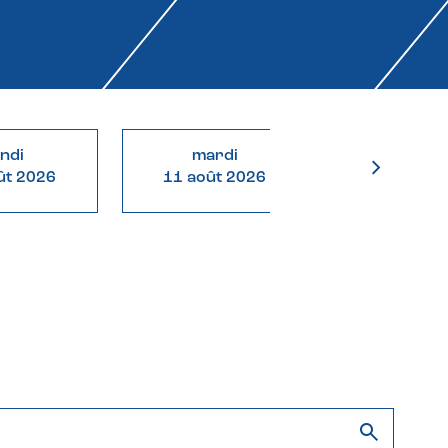
undi
mardi
mercre
ût 2026
11 août 2026
12 août 