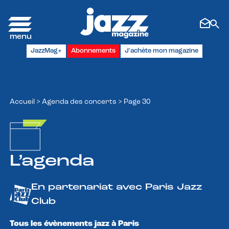
Panneau de gestion des cookies
JazzMag+
Abonnements
J'achète mon magazine
Accueil
>
Agenda des concerts
>
Page 30
L’agenda
En partenariat avec Paris Jazz
Club
Tous les évènements jazz à Paris