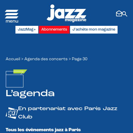
Panneau de gestion des cookies
JazzMag+
Abonnements
J'achète mon magazine
Accueil
>
Agenda des concerts
>
Page 30
L’agenda
En partenariat avec Paris Jazz
Club
Tous les évènements jazz à Paris