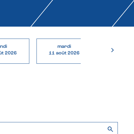
undi
mardi
mercre
ût 2026
11 août 2026
12 août 