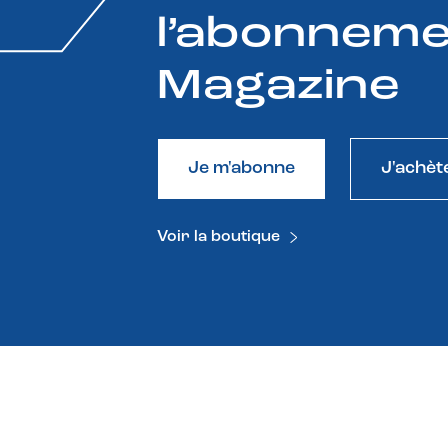
l’abonneme
Magazine
Je m'abonne
J'achèt
Voir la boutique