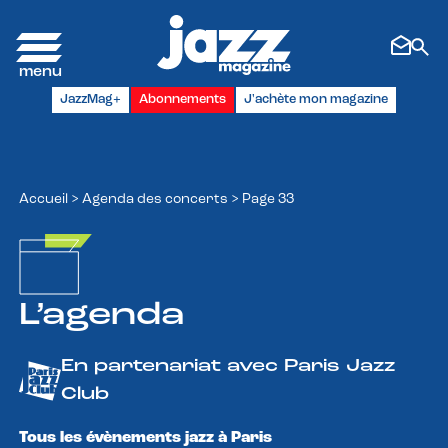
Panneau de gestion des cookies
JazzMag+
Abonnements
J'achète mon magazine
Accueil
>
Agenda des concerts
>
Page 33
L’agenda
En partenariat avec Paris Jazz
Club
Tous les évènements jazz à Paris