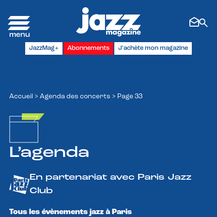
Panneau de gestion des cookies
JazzMag+
Abonnements
J'achète mon magazine
Accueil
>
Agenda des concerts
>
Page 33
L’agenda
En partenariat avec Paris Jazz
Club
Tous les évènements jazz à Paris