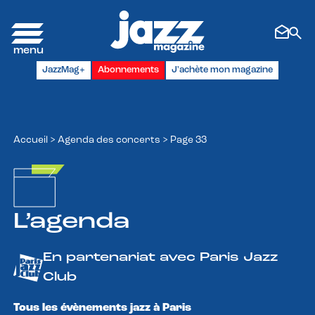
Panneau de gestion des cookies
JazzMag+
Abonnements
J'achète mon magazine
Accueil
>
Agenda des concerts
>
Page 33
L’agenda
En partenariat avec Paris Jazz
Club
Tous les évènements jazz à Paris