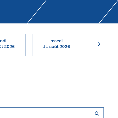
undi
mardi
mercre
ût 2026
11 août 2026
12 août 