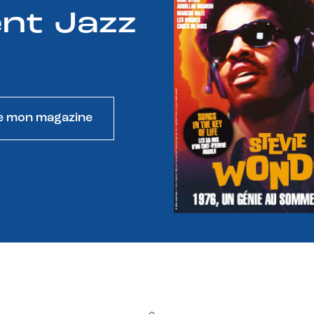
nt Jazz
e mon magazine