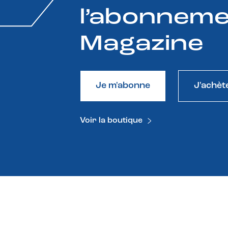
l’abonneme
Magazine
Je m'abonne
J'achèt
Voir la boutique