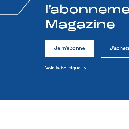
l’abonneme
Magazine
Je m'abonne
J'achèt
Voir la boutique