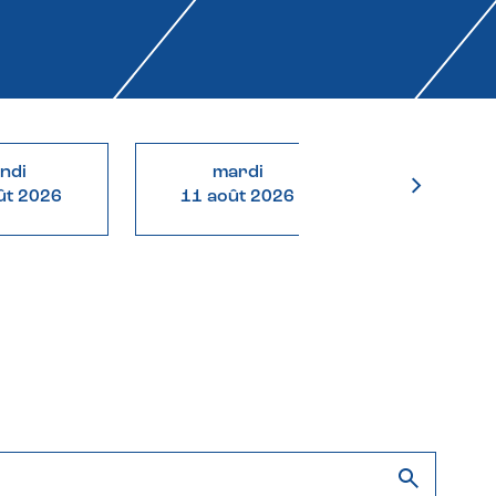
undi
mardi
mercre
ût 2026
11 août 2026
12 août 