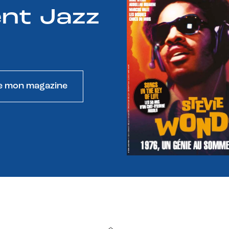
nt Jazz
e mon magazine