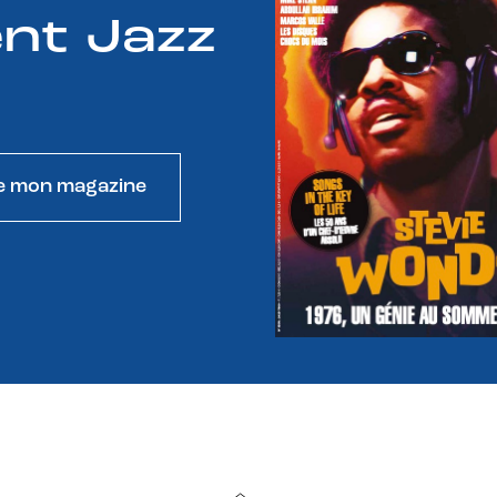
nt Jazz
e mon magazine