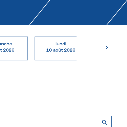
anche
lundi
mardi
ût 2026
10 août 2026
11 août 