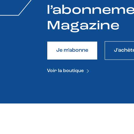
l’abonneme
Magazine
Je m'abonne
J'achèt
Voir la boutique