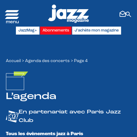
Panneau de gestion des cookies
JazzMag+
Abonnements
J'achète mon magazine
Accueil
>
Agenda des concerts
>
Page 4
L’agenda
En partenariat avec Paris Jazz
Club
Tous les évènements jazz à Paris