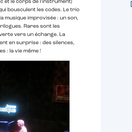
c et le corps de l’instrument)
qui bousculent les codes. Le trio
la musique improvisée : un son,
trilogues. Rares sont les
uverte vers un échange. La
t en surprise : des silences,
 : la vie même !