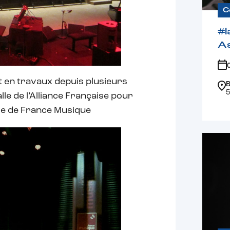
C
#l
A
ait en travaux depuis plusieurs
B
5
alle de l’Alliance Française pour
vie de France Musique