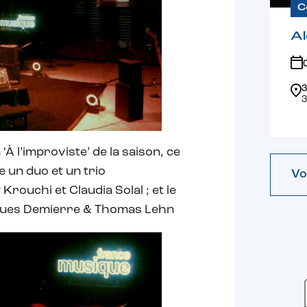
C
Al
3
3
À l’improviste’ de la saison, ce
 un duo et un trio
Vo
 Krouchi et Claudia Solal ; et le
cques Demierre & Thomas Lehn