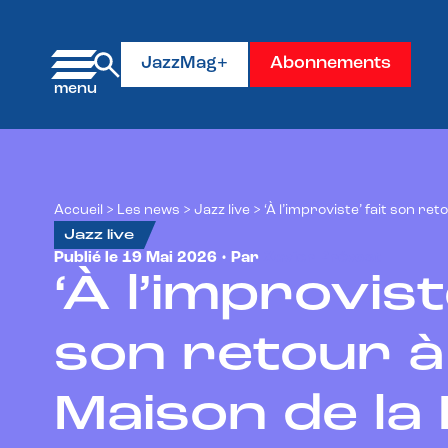
Panneau de gestion des cookies
JazzMag+
Abonnements
Accueil
>
Les news
>
Jazz live
>
‘À l’improviste’ fait son ret
Jazz live
Publié le 19 Mai 2026 • Par
Xavier Prévost
‘À l’improvist
son retour à 
Maison de la 