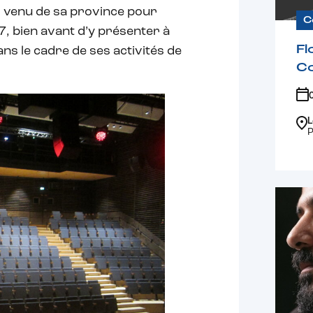
, venu de sa province pour
C
7, bien avant d’y présenter à
Fl
ns le cadre de ses activités de
C
L
P