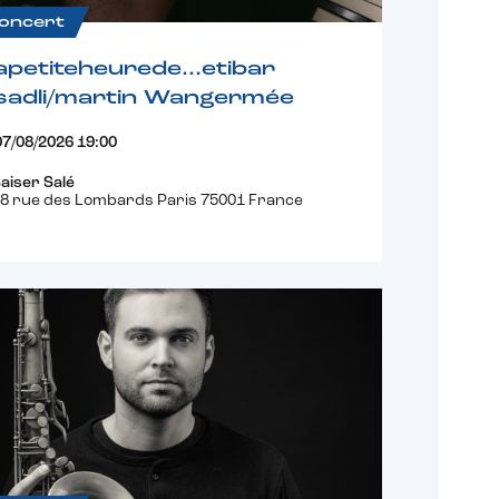
oncert
apetiteheurede…etibar
sadli/martin Wangermée
07/08/2026 19:00
aiser Salé
8 rue des Lombards Paris 75001 France