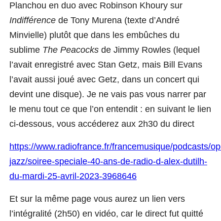
Planchou en duo avec Robinson Khoury sur
Indifférence
de Tony Murena (texte d’André
Minvielle) plutôt que dans les
embûches du
sublime
The Peacocks
de Jimmy Rowles (lequel
l’avait enregistré avec Stan Getz, mais Bill Evans
l’avait aussi joué avec Getz, dans un concert qui
devint une disque). Je ne vais pas vous narrer par
le menu tout ce que l’on entendit : en suivant le lien
ci-dessous, vous accéderez aux 2h30 du direct
https://www.radiofrance.fr/francemusique/podcasts/o
jazz/soiree-speciale-40-ans-de-radio-d-alex-dutilh-
du-mardi-25-avril-2023-3968646
Et sur la même page vous aurez un lien
vers
l’intégralité (2h50) en vidéo, car le direct fut quitté