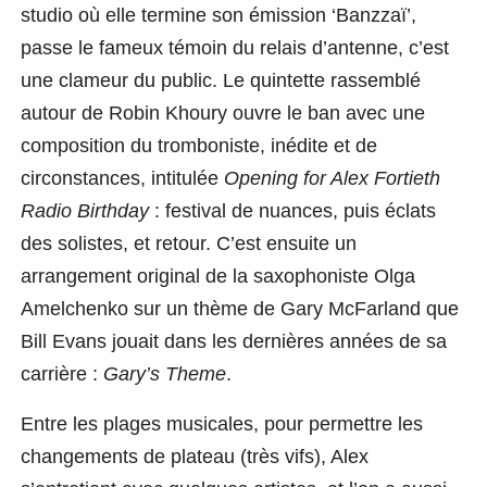
studio où elle termine son émission ‘Ban
z
zaï’,
passe le fameux témoin du relai
s
d’antenne, c’est
une clameur du public.
Le quintette rassemblé
autour de Robin Khoury ouvre le ban avec une
composition du tromboniste, inédite et de
circonstances, intitulée
Opening for Alex Fortieth
Radio Birthday
: festival de nuances, puis éclats
des solistes, et retour. C’est ensuite un
arrangement original de la saxophoniste
Olga
Amelchenko sur un thème
de G
a
ry McFarland
que
Bill Evans
jouait dans les dernières années de sa
carrière :
Gary’s Theme
.
Entre les plages musicales, pour permettre les
changements de plateau (très vifs), Alex