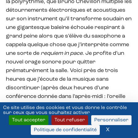
la polyrythmie, que Bruno Chevillon multiplie les
détournements électroniques et acoustiques
sur son instrument qu’il transforme soudain en
une gigantesque baleine échouée respirant à
grand peine alors que s’élève du saxophone a
cappela quelque chose que j’interprète comme
une sorte de
requiem in pace
. Je profite d’un
nouvel orage sonore pour quitter
prématurément la salle. Voici près de trois
heures que j’écoute de la musique sans
discontinuer (après deux heures d’une
conférence donnée dans l’après-midi : l’oreille
est saturée, le gosier est sec et le petit Côtes du
Ce site utilise des cookies et vous donne le contrôle
sur ceux que vous souhaitez activer
Rhône du bar du Triton se rappelle à mon bon
Tout accepter
Tout refuser
Personnaliser
souvenir) mais je me promets de réentendre
X
Masquer l
Politique de confidentialité
nos trois trublions. Franck Bergerot