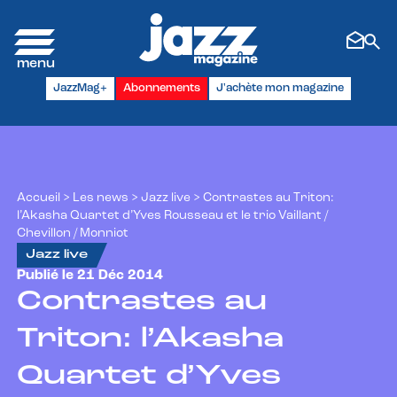
Panneau de gestion des cookies
JazzMag+
Abonnements
J'achète mon magazine
Accueil
>
Les news
>
Jazz live
>
Contrastes au Triton:
l’Akasha Quartet d’Yves Rousseau et le trio Vaillant /
Chevillon / Monniot
Jazz live
Publié le 21 Déc 2014
Contrastes au
Triton: l’Akasha
Quartet d’Yves